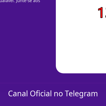
ualável. Junte-se aos
Canal Oficial no Telegram