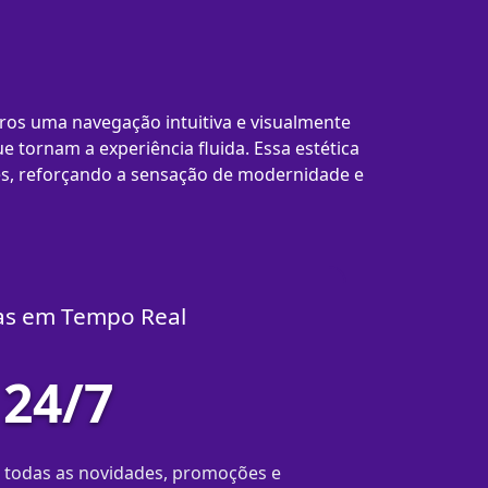
ros uma navegação intuitiva e visualmente
e tornam a experiência fluida. Essa estética
es, reforçando a sensação de modernidade e
as em Tempo Real
24/7
e todas as novidades, promoções e