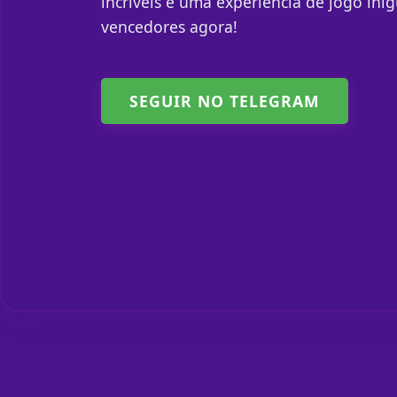
incríveis e uma experiência de jogo inig
vencedores agora!
SEGUIR NO TELEGRAM