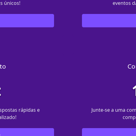
s únicos!
eventos d
to
Co
t
espostas rápidas e
Junte-se a uma com
lizado!
compa
e