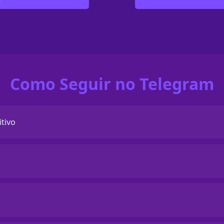
Como Seguir no Telegram
tivo