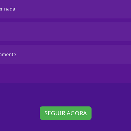
er nada
camente
SEGUIR AGORA