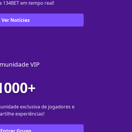
a 134BET em tempo real!
Ver Notícias
munidade VIP
1000+
unidade exclusiva de jogadores e
rtilhe experiências!
Entrar Grupo