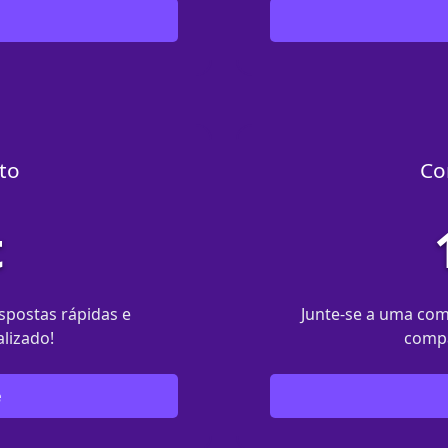
to
Co
t
espostas rápidas e
Junte-se a uma com
lizado!
compa
e