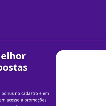
Melhor
postas
 bônus no cadastro e em
tem acesso a promoções