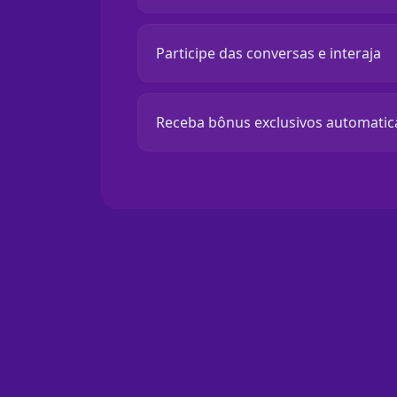
Participe das conversas e interaja
Receba bônus exclusivos automati