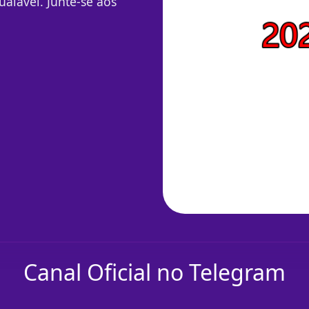
ualável. Junte-se aos
Canal Oficial no Telegram