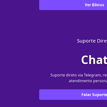
Ver Bônus
Suporte Dire
Cha
Suporte direto via Telegram, r
atendimento persona
Falar Suport