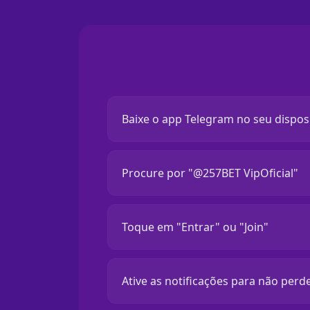
Baixe o app Telegram no seu disposi
Procure por "@257BET VipOficial"
Toque em "Entrar" ou "Join"
Ative as notificações para não perd