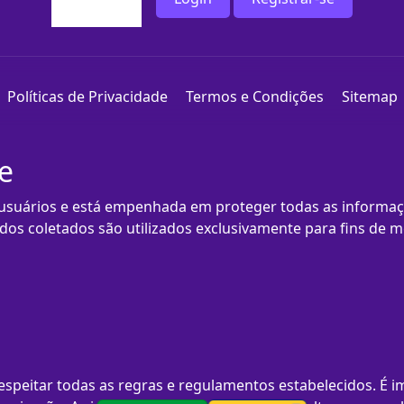
Políticas de Privacidade
Termos e Condições
Sitemap
de
s usuários e está empenhada em proteger todas as informa
os coletados são utilizados exclusivamente para fins de m
peitar todas as regras e regulamentos estabelecidos. É i