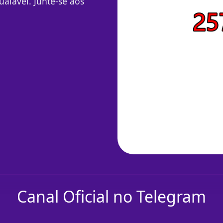
ualável. Junte-se aos
Canal Oficial no Telegram