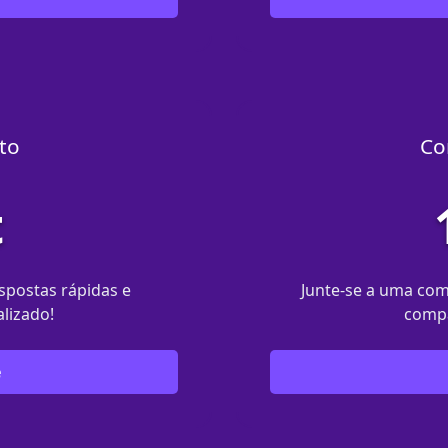
to
Co
t
espostas rápidas e
Junte-se a uma com
lizado!
compa
e