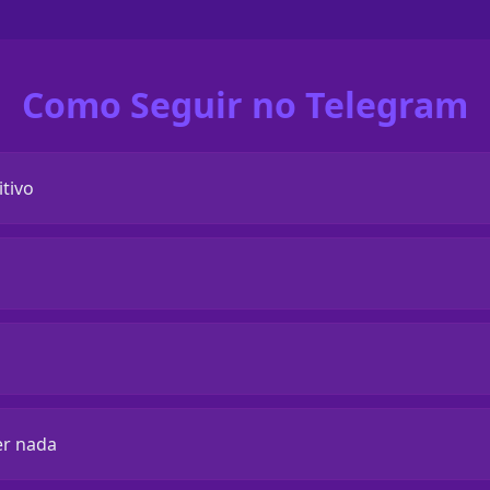
Como Seguir no Telegram
tivo
er nada