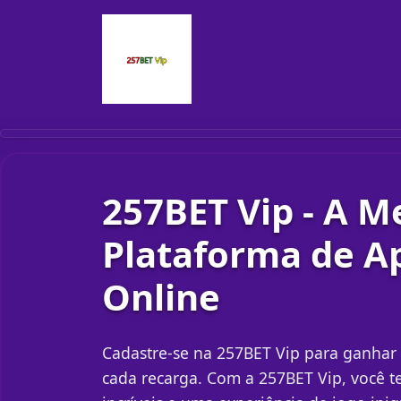
257BET Vip - A M
Plataforma de A
Online
Cadastre-se na 257BET Vip para ganhar
cada recarga. Com a 257BET Vip, você 