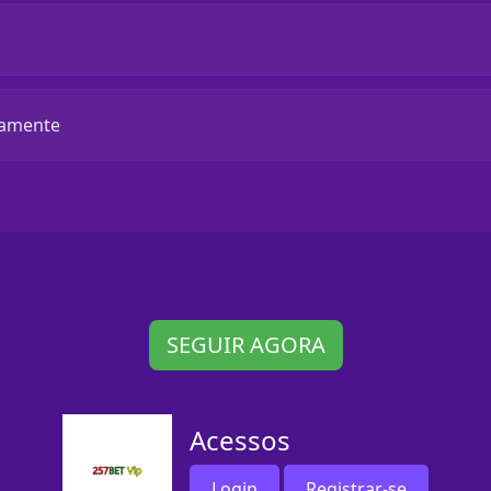
camente
SEGUIR AGORA
Acessos
Login
Registrar-se