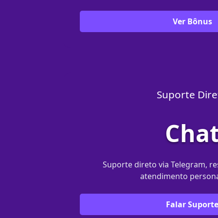
Ver Bônus
Suporte Dire
Cha
Suporte direto via Telegram, r
atendimento persona
Falar Suport