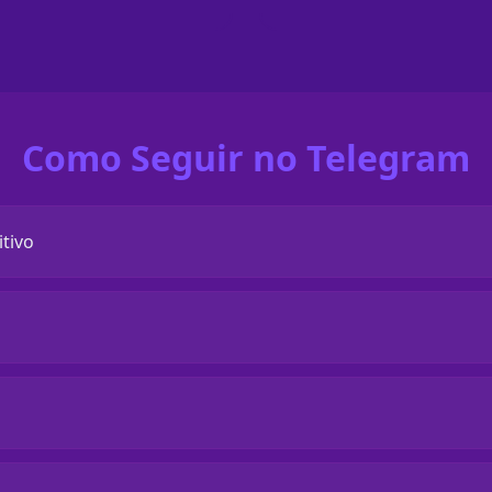
Como Seguir no Telegram
tivo