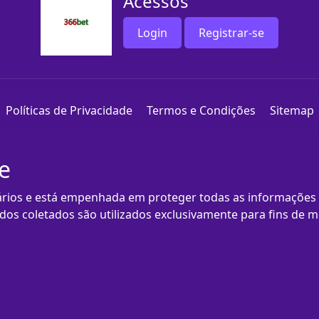
Acessos
Login
Registrar-se
Políticas de Privacidade
Termos e Condições
Sitemap
de
uários e está empenhada em proteger todas as informações
os coletados são utilizados exclusivamente para fins de m