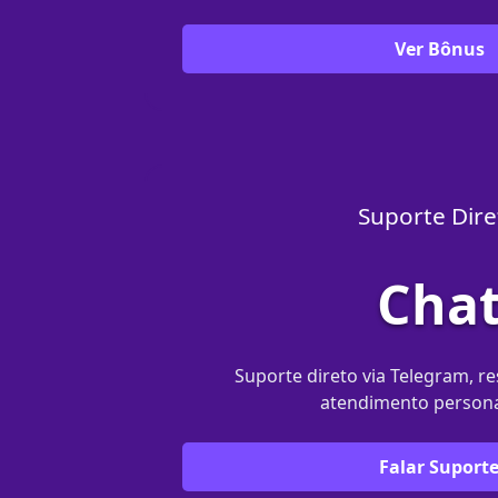
Ver Bônus
Suporte Dire
Cha
Suporte direto via Telegram, r
atendimento persona
Falar Suport