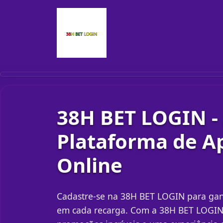
38H BET LOGIN -
Plataforma de A
Online
Cadastre-se na 38H BET LOGIN para gan
em cada recarga. Com a 38H BET LOGIN,