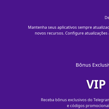
De
Mantenha seus aplicativos sempre atualiza
novos recursos. Configure atualizações
Bônus Exclusi
VIP
Receba bônus exclusivos do Telegra
e códigos promocionai