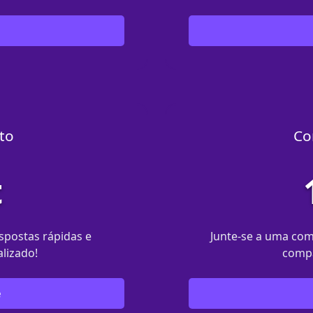
to
Co
t
espostas rápidas e
Junte-se a uma com
lizado!
compa
e