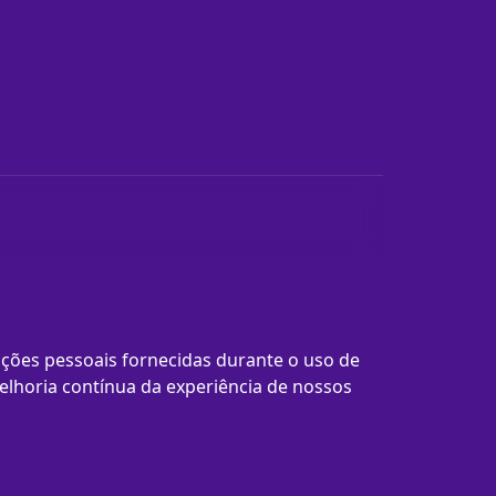
ações pessoais fornecidas durante o uso de
elhoria contínua da experiência de nossos