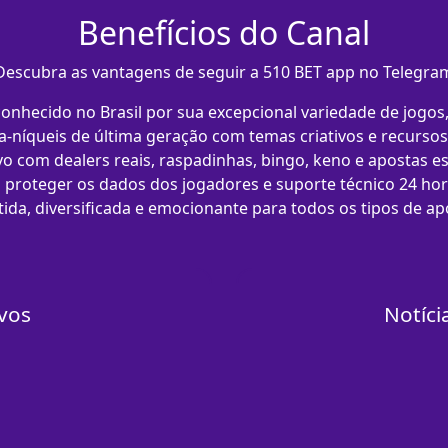
Benefícios do Canal
Descubra as vantagens de seguir a 510 BET app no Telegra
onhecido no Brasil por sua excepcional variedade de jogo
-níqueis de última geração com temas criativos e recursos
ivo com dealers reais, raspadinhas, bingo, keno e apostas 
proteger os dados dos jogadores e suporte técnico 24 hor
tida, diversificada e emocionante para todos os tipos de a
vos
Notíci