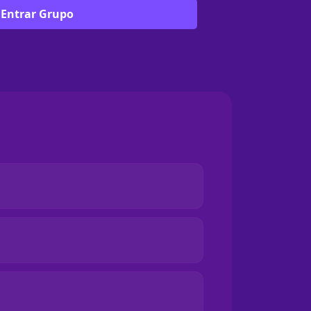
Entrar Grupo