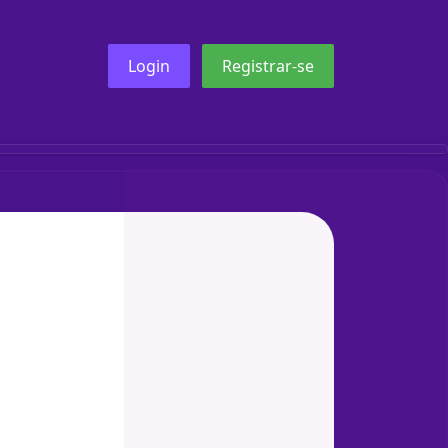
Login
Registrar-se