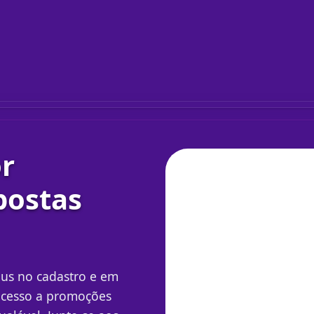
or
postas
us no cadastro e em
acesso a promoções