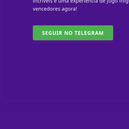
incríveis e uma experiência de jogo inig
vencedores agora!
SEGUIR NO TELEGRAM