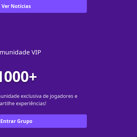
Ver Notícias
munidade VIP
1000+
unidade exclusiva de jogadores e
rtilhe experiências!
Entrar Grupo