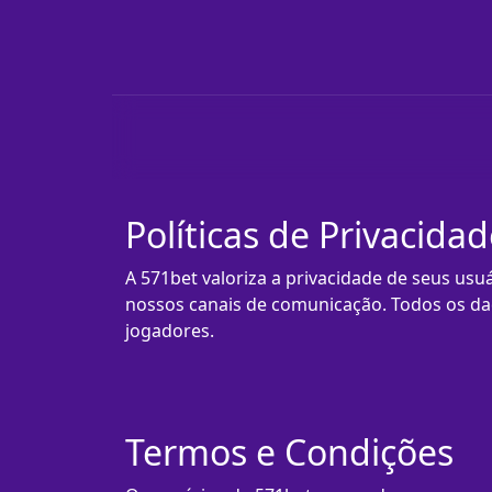
Políticas de Privacida
A 571bet valoriza a privacidade de seus us
nossos canais de comunicação. Todos os dad
jogadores.
Termos e Condições