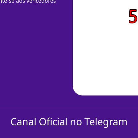
unte-se aos vencedores
Canal Oficial no Telegram