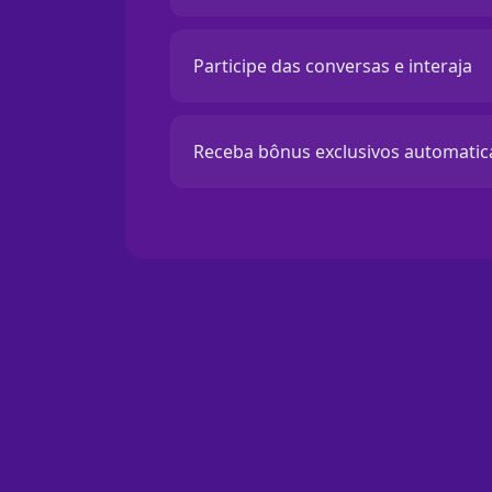
Participe das conversas e interaja
Receba bônus exclusivos automati