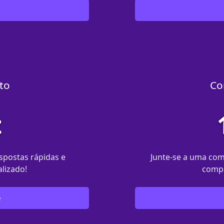
to
Co
t
espostas rápidas e
Junte-se a uma com
lizado!
compa
e