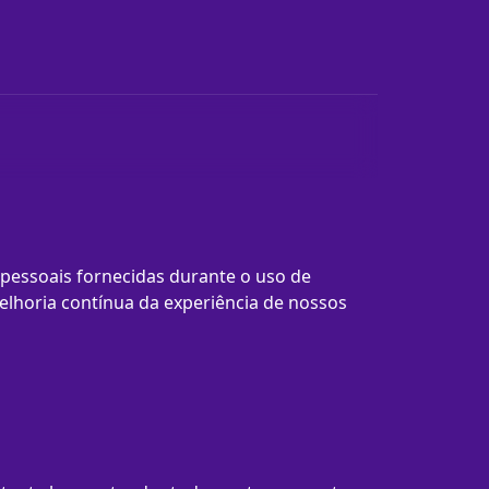
 pessoais fornecidas durante o uso de
elhoria contínua da experiência de nossos