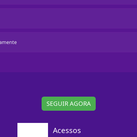
camente
SEGUIR AGORA
Acessos