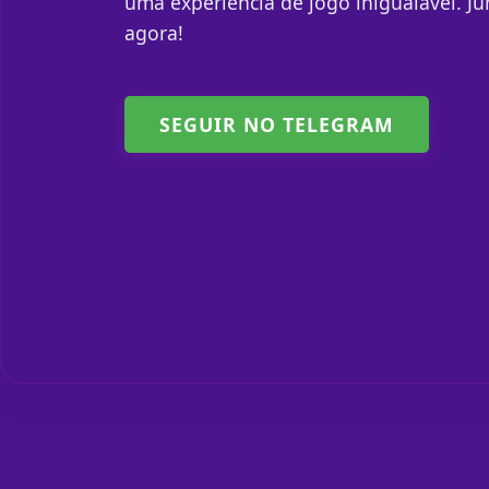
uma experiência de jogo inigualável. J
agora!
SEGUIR NO TELEGRAM