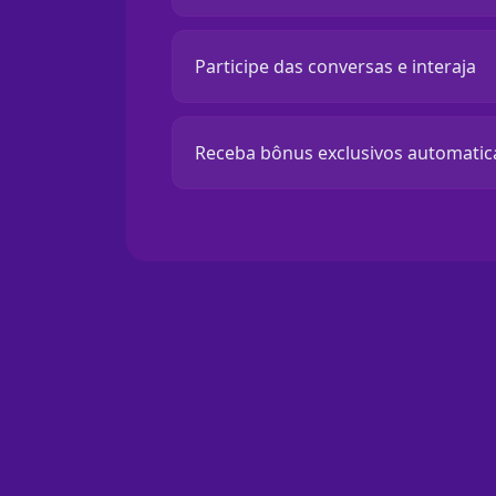
Participe das conversas e interaja
Receba bônus exclusivos automati