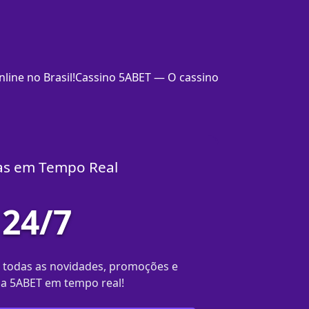
nline no Brasil!Cassino 5ABET — O cassino
as em Tempo Real
24/7
e todas as novidades, promoções e
a 5ABET em tempo real!