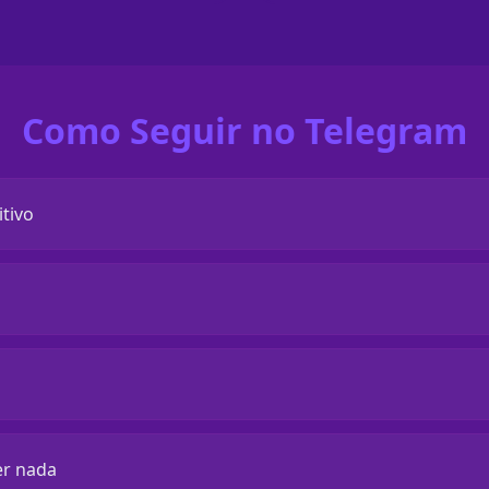
Como Seguir no Telegram
tivo
er nada