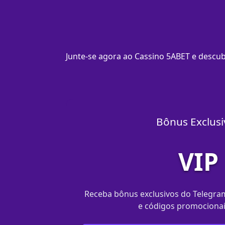
Junte-se agora ao Cassino 5ABET e descub
Bônus Exclusi
VIP
Receba bônus exclusivos do Telegra
e códigos promocionai