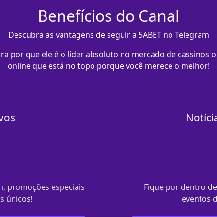
Benefícios do Canal
Descubra as vantagens de seguir a 5ABET no Telegram
ra por que ele é o líder absoluto no mercado de cassinos o
online que está no topo porque você merece o melhor!
vos
Notíci
m, promoções especiais
Fique por dentro d
s únicos!
eventos d