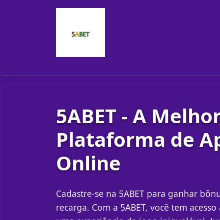
5ABET - A Melho
Plataforma de A
Online
Cadastre-se na 5ABET para ganhar bônu
recarga. Com a 5ABET, você tem acesso 