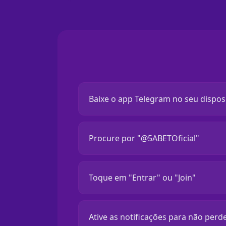
Baixe o app Telegram no seu disposi
Procure por "@5ABETOficial"
Toque em "Entrar" ou "Join"
Ative as notificações para não perd