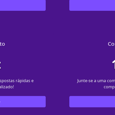
to
Co
t
espostas rápidas e
Junte-se a uma com
lizado!
compa
e