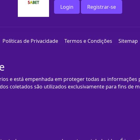
Login
Registrar-se
Políticas de Privacidade
Termos e Condições
Sitemap
de
ários e está empenhada em proteger todas as informações 
os coletados são utilizados exclusivamente para fins de m