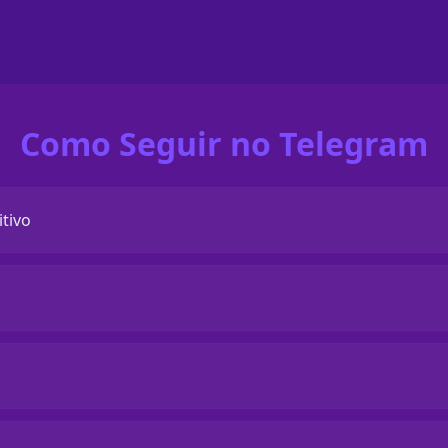
Como Seguir no Telegram
tivo