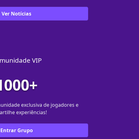
Ver Notícias
munidade VIP
1000+
unidade exclusiva de jogadores e
rtilhe experiências!
Entrar Grupo