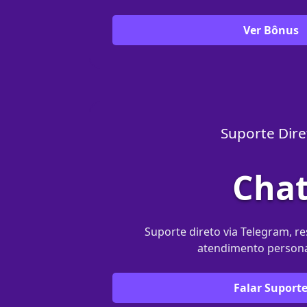
Ver Bônus
Suporte Dire
Cha
Suporte direto via Telegram, r
atendimento persona
Falar Suport