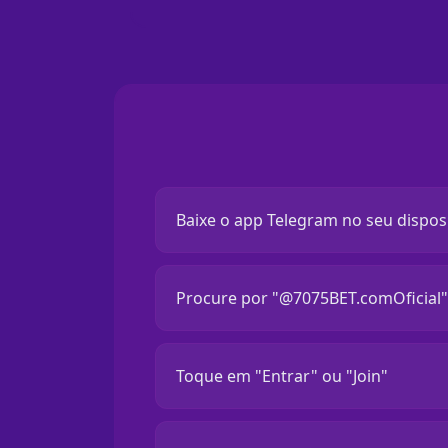
Baixe o app Telegram no seu disposi
Procure por "@7075BET.comOficial"
Toque em "Entrar" ou "Join"