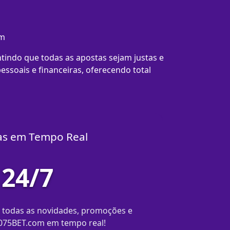
am
tindo que todas as apostas sejam justas e
essoais e financeiras, oferecendo total
as em Tempo Real
24/7
e todas as novidades, promoções e
075BET.com em tempo real!