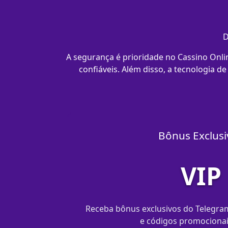
D
A segurança é prioridade no Cassino Onli
confiáveis. Além disso, a tecnologia d
Bônus Exclusi
VIP
Receba bônus exclusivos do Telegra
e códigos promocionai