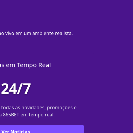
 ao vivo em um ambiente realista.
as em Tempo Real
24/7
e todas as novidades, promoções e
a 865BET em tempo real!
Ver Notícias