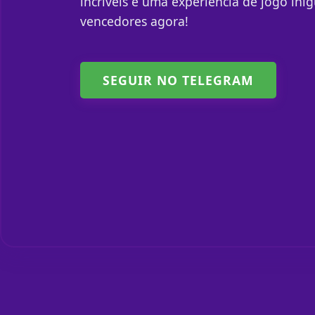
incríveis e uma experiência de jogo inig
vencedores agora!
SEGUIR NO TELEGRAM