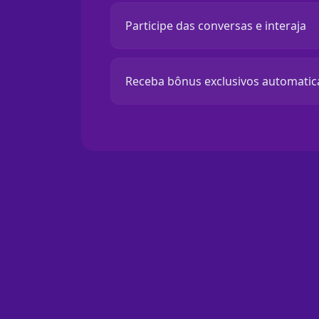
Participe das conversas e interaja
Receba bônus exclusivos automati