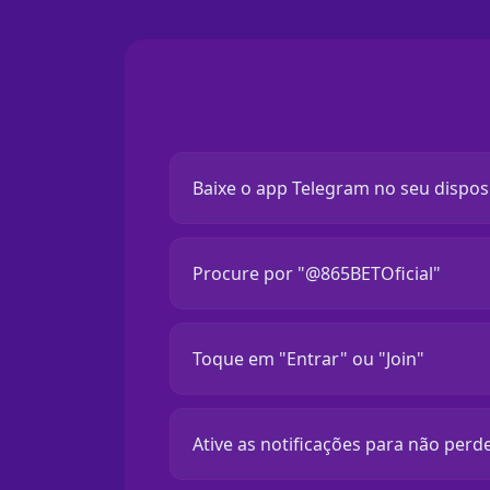
Baixe o app Telegram no seu disposi
Procure por "@865BETOficial"
Toque em "Entrar" ou "Join"
Ative as notificações para não perd