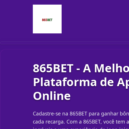
865BET - A Melh
Plataforma de A
Online
Cadastre-se na 865BET para ganhar bôn
cada recarga. Com a 865BET, você tem 