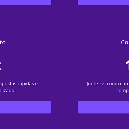
to
Co
t
espostas rápidas e
Junte-se a uma com
lizado!
compa
e