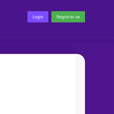
Login
Registrar-se