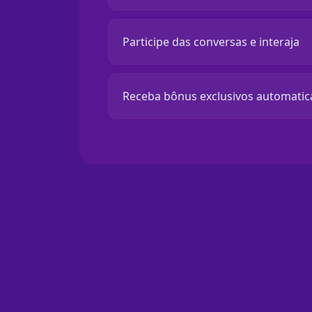
Participe das conversas e interaja
Receba bônus exclusivos automati