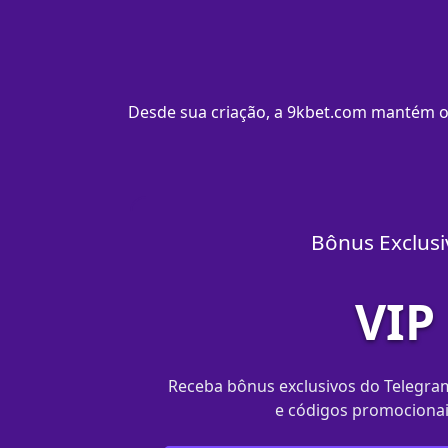
Desde sua criação, a 9kbet.com mantém o 
Bônus Exclusi
VIP
Receba bônus exclusivos do Telegra
e códigos promocionai