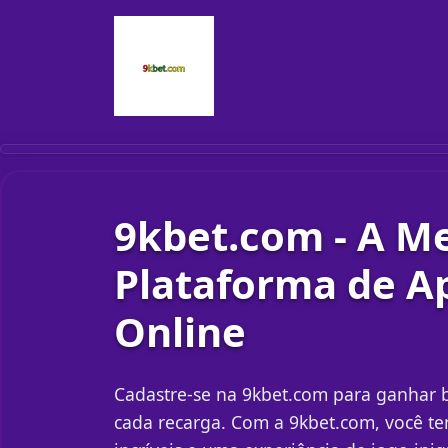
9kbet.com - A M
Plataforma de A
Online
Cadastre-se na 9kbet.com para ganhar 
cada recarga. Com a 9kbet.com, você t