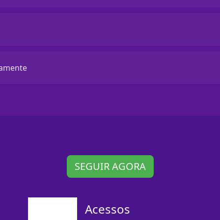
camente
SEGUIR AGORA
Acessos