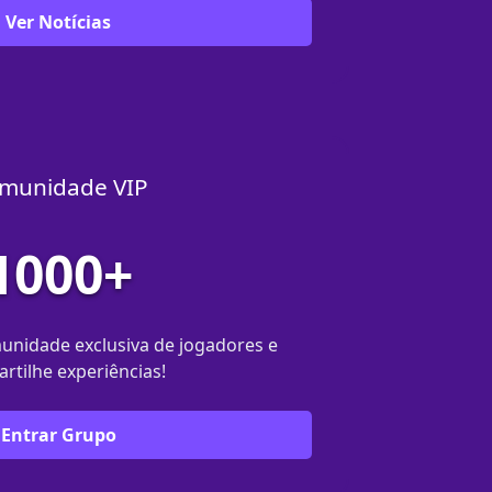
Ver Notícias
munidade VIP
1000+
unidade exclusiva de jogadores e
rtilhe experiências!
Entrar Grupo