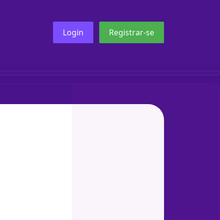
Login
Registrar-se