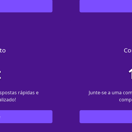
to
Co
t
espostas rápidas e
Junte-se a uma com
lizado!
compa
e