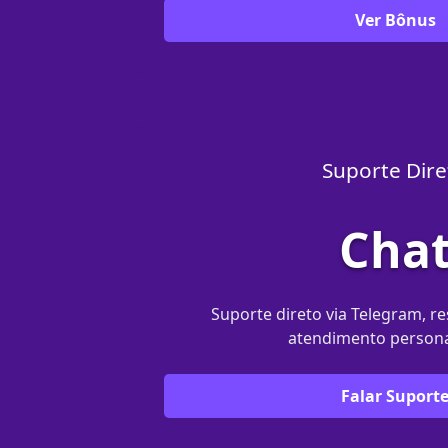
Ver Bônus
Suporte Dire
Cha
Suporte direto via Telegram, r
atendimento persona
Falar Suport