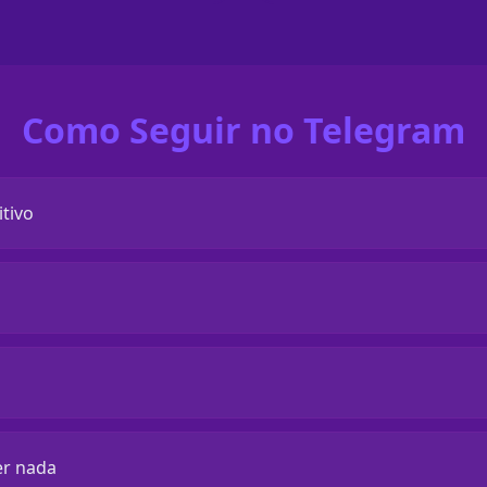
Como Seguir no Telegram
tivo
er nada